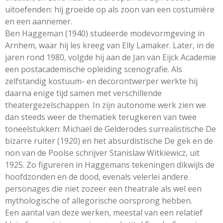
uitoefenden: hij groeide op als zoon van een costumière
en een aannemer.
Ben Haggeman (1940) studeerde modevormgeving in
Arnhem, waar hij les kreeg van Elly Lamaker. Later, in de
jaren rond 1980, volgde hij aan de Jan van Eijck Academie
een postacademische opleiding scenografie. Als
zelfstandig kostuum- en decorontwerper werkte hij
daarna enige tijd samen met verschillende
theatergezelschappen. In zijn autonome werk zien we
dan steeds weer de thematiek terugkeren van twee
toneelstukken: Michaël de Gelderodes surrealistische De
bizarre ruiter (1920) en het absurdistische De gek en de
non van de Poolse schrijver Stanislaw Witkiewicz, uit
1925. Zo figureren in Haggemans tekeningen dikwijls de
hoofdzonden en de dood, evenals velerlei andere
personages die niet zozeer een theatrale als wel een
mythologische of allegorische oorsprong hebben.
Een aantal van deze werken, meestal van een relatief