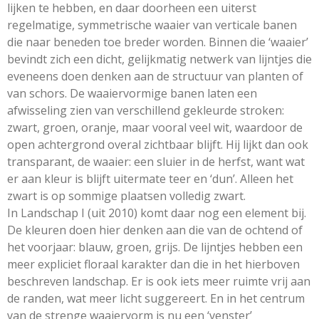
lijken te hebben, en daar doorheen een uiterst
regelmatige, symmetrische waaier van verticale banen
die naar beneden toe breder worden. Binnen die ‘waaier’
bevindt zich een dicht, gelijkmatig netwerk van lijntjes die
eveneens doen denken aan de structuur van planten of
van schors. De waaiervormige banen laten een
afwisseling zien van verschillend gekleurde stroken:
zwart, groen, oranje, maar vooral veel wit, waardoor de
open achtergrond overal zichtbaar blijft. Hij lijkt dan ook
transparant, de waaier: een sluier in de herfst, want wat
er aan kleur is blijft uitermate teer en ‘dun’. Alleen het
zwart is op sommige plaatsen volledig zwart.
In Landschap I (uit 2010) komt daar nog een element bij.
De kleuren doen hier denken aan die van de ochtend of
het voorjaar: blauw, groen, grijs. De lijntjes hebben een
meer expliciet floraal karakter dan die in het hierboven
beschreven landschap. Er is ook iets meer ruimte vrij aan
de randen, wat meer licht suggereert. En in het centrum
van de strenge waaiervorm is nu een ‘venster’