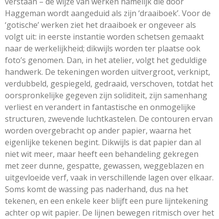
verstaan – de wijze van werken namelijk die door
Haggeman wordt aangeduid als zijn ‘draaiboek’. Voor de
‘gotische’ werken ziet het draaiboek er ongeveer als
volgt uit: in eerste instantie worden schetsen gemaakt
naar de werkelijkheid; dikwijls worden ter plaatse ook
foto’s genomen. Dan, in het atelier, volgt het geduldige
handwerk. De tekeningen worden uitvergroot, verknipt,
verdubbeld, gespiegeld, gedraaid, verschoven, totdat het
oorspronkelijke gegeven zijn soliditeit, zijn samenhang
verliest en verandert in fantastische en onmogelijke
structuren, zwevende luchtkastelen. De contouren ervan
worden overgebracht op ander papier, waarna het
eigenlijke tekenen begint. Dikwijls is dat papier dan al
niet wit meer, maar heeft een behandeling gekregen
met zeer dunne, gespatte, gewassen, weggeblazen en
uitgevloeide verf, vaak in verschillende lagen over elkaar.
Soms komt de wassing pas naderhand, dus na het
tekenen, en een enkele keer blijft een pure lijntekening
achter op wit papier. De lijnen bewegen ritmisch over het