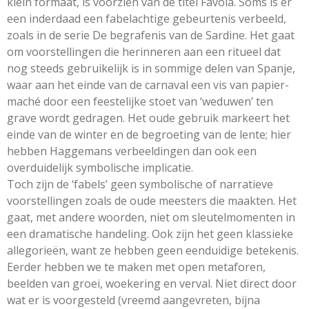
klein formaat, is voorzien van de titel Favola. Soms is er
een inderdaad een fabelachtige gebeurtenis verbeeld,
zoals in de serie De begrafenis van de Sardine. Het gaat
om voorstellingen die herinneren aan een ritueel dat
nog steeds gebruikelijk is in sommige delen van Spanje,
waar aan het einde van de carnaval een vis van papier-
maché door een feestelijke stoet van ‘weduwen’ ten
grave wordt gedragen. Het oude gebruik markeert het
einde van de winter en de begroeting van de lente; hier
hebben Haggemans verbeeldingen dan ook een
overduidelijk symbolische implicatie.
Toch zijn de ‘fabels’ geen symbolische of narratieve
voorstellingen zoals de oude meesters die maakten. Het
gaat, met andere woorden, niet om sleutelmomenten in
een dramatische handeling. Ook zijn het geen klassieke
allegorieën, want ze hebben geen eenduidige betekenis.
Eerder hebben we te maken met open metaforen,
beelden van groei, woekering en verval. Niet direct door
wat er is voorgesteld (vreemd aangevreten, bijna