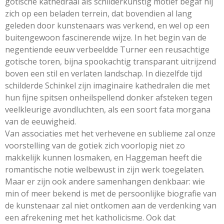
gotische kathedraal als schilderkunstig motief begaf hij
zich op een beladen terrein, dat bovendien al lang
geleden door kunstenaars was verkend, en wel op een
buitengewoon fascinerende wijze. In het begin van de
negentiende eeuw verbeeldde Turner een reusachtige
gotische toren, bijna spookachtig transparant uitrijzend
boven een stil en verlaten landschap. In diezelfde tijd
schilderde Schinkel zijn imaginaire kathedralen die met
hun fijne spitsen onheilspellend donker afsteken tegen
veelkleurige avondluchten, als een soort fata morgana
van de eeuwigheid.
Van associaties met het verhevene en sublieme zal onze
voorstelling van de gotiek zich voorlopig niet zo
makkelijk kunnen losmaken, en Haggeman heeft die
romantische notie welbewust in zijn werk toegelaten.
Maar er zijn ook andere samenhangen denkbaar: wie
min of meer bekend is met de persoonlijke biografie van
de kunstenaar zal niet ontkomen aan de verdenking van
een afrekening met het katholicisme. Ook dat