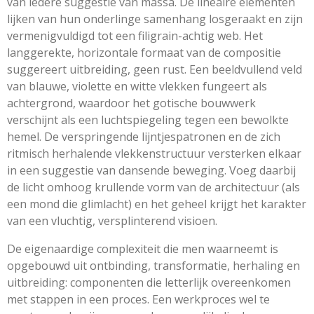
van iedere suggestie van massa. De lineaire elementen
lijken van hun onderlinge samenhang losgeraakt en zijn
vermenigvuldigd tot een filigrain-achtig web. Het
langgerekte, horizontale formaat van de compositie
suggereert uitbreiding, geen rust. Een beeldvullend veld
van blauwe, violette en witte vlekken fungeert als
achtergrond, waardoor het gotische bouwwerk
verschijnt als een luchtspiegeling tegen een bewolkte
hemel. De verspringende lijntjespatronen en de zich
ritmisch herhalende vlekkenstructuur versterken elkaar
in een suggestie van dansende beweging. Voeg daarbij
de licht omhoog krullende vorm van de architectuur (als
een mond die glimlacht) en het geheel krijgt het karakter
van een vluchtig, versplinterend visioen.
De eigenaardige complexiteit die men waarneemt is
opgebouwd uit ontbinding, transformatie, herhaling en
uitbreiding: componenten die letterlijk overeenkomen
met stappen in een proces. Een werkproces wel te