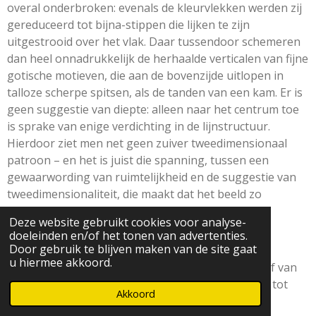
overal onderbroken: evenals de kleurvlekken werden zij
gereduceerd tot bijna-stippen die lijken te zijn
uitgestrooid over het vlak. Daar tussendoor schemeren
dan heel onnadrukkelijk de herhaalde verticalen van fijne
gotische motieven, die aan de bovenzijde uitlopen in
talloze scherpe spitsen, als de tanden van een kam. Er is
geen suggestie van diepte: alleen naar het centrum toe
is sprake van enige verdichting in de lijnstructuur.
Hierdoor ziet men net geen zuiver tweedimensionaal
patroon – en het is juist die spanning, tussen een
gewaarwording van ruimtelijkheid en de suggestie van
tweedimensionaliteit, die maakt dat het beeld zo
bijzonder blijft intrigeren.
Deze website gebruikt cookies voor analyse-
doeleinden en/of het tonen van advertenties.
een grootse chaos: het huis
Door gebruik te blijven maken van de site gaat
u hiermee akkoord.
In een meer recente reeks werken werd het motief van
de kathedraal ingeruild voor dat van het huis, wat tot
Akkoord
enkele beelden heeft geleid die met recht