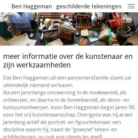
Ben
Haggeman
:
geschilderde
tekeningen
Ga
direct
naar
de
hoofdinhoud
meer informatie over de kunstenaar en
zijn werkzaamheden
Dat Ben Haggeman uit een aannemersfamilie stamt zal
uiteindelijk niemand verbazen.
Na een jarenlange omzwerving in de modewereld, als
ontwerper, en daarna in de toneelwereld, als decor- en
kostuumontwerper, koos Ben Haggeman begin jaren ’80
voor het vrij kunstenaarsschap. Overigens was hij al wel
jarenlang actief als portret- en figuurtekenaar; een
discipline waarin hij, naast de "gewone" teken- en
schilderlessen, nu ook nog steeds les geeft.