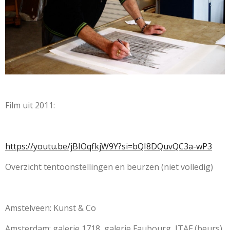
Film ui
t 2011:
https://youtu.be/jBIOqfkjW9Y?si=bQI8DQuvQC3a-wP3
Overzicht tentoonstellingen en beurzen (niet volledig)
Amstelveen: Kunst & Co
Amsterdam: galerie 1718, galerie Faubourg, ITAF (beurs),