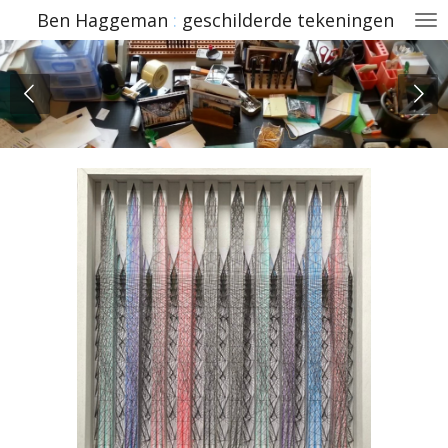
Ben
Haggeman
:
geschilderde
tekeningen
Ga
direct
naar
de
hoofdinhoud